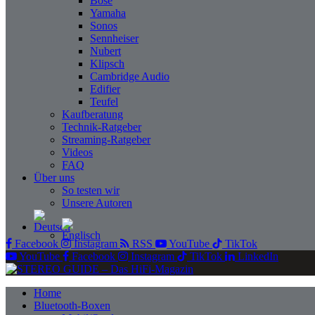
Bose
Yamaha
Sonos
Sennheiser
Nubert
Klipsch
Cambridge Audio
Edifier
Teufel
Kaufberatung
Technik-Ratgeber
Streaming-Ratgeber
Videos
FAQ
Über uns
So testen wir
Unsere Autoren
Facebook
Instagram
RSS
YouTube
TikTok
YouTube
Facebook
Instagram
TikTok
LinkedIn
Home
Bluetooth-Boxen