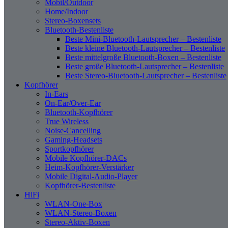
Mobil/Outdoor
Home/Indoor
Stereo-Boxensets
Bluetooth-Bestenliste
Beste Mini-Bluetooth-Lautsprecher – Bestenliste
Beste kleine Bluetooth-Lautsprecher – Bestenliste
Beste mittelgroße Bluetooth-Boxen – Bestenliste
Beste große Bluetooth-Lautsprecher – Bestenliste
Beste Stereo-Bluetooth-Lautsprecher – Bestenliste
Kopfhörer
In-Ears
On-Ear/Over-Ear
Bluetooth-Kopfhörer
True Wireless
Noise-Cancelling
Gaming-Headsets
Sportkopfhörer
Mobile Kopfhörer-DACs
Heim-Kopfhörer-Verstärker
Mobile Digital-Audio-Player
Kopfhörer-Bestenliste
HiFi
WLAN-One-Box
WLAN-Stereo-Boxen
Stereo-Aktiv-Boxen