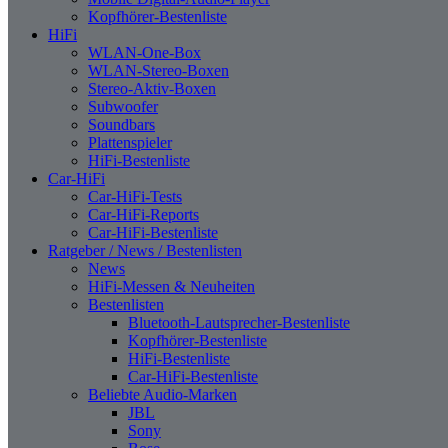
Kopfhörer-Bestenliste
HiFi
WLAN-One-Box
WLAN-Stereo-Boxen
Stereo-Aktiv-Boxen
Subwoofer
Soundbars
Plattenspieler
HiFi-Bestenliste
Car-HiFi
Car-HiFi-Tests
Car-HiFi-Reports
Car-HiFi-Bestenliste
Ratgeber / News / Bestenlisten
News
HiFi-Messen & Neuheiten
Bestenlisten
Bluetooth-Lautsprecher-Bestenliste
Kopfhörer-Bestenliste
HiFi-Bestenliste
Car-HiFi-Bestenliste
Beliebte Audio-Marken
JBL
Sony