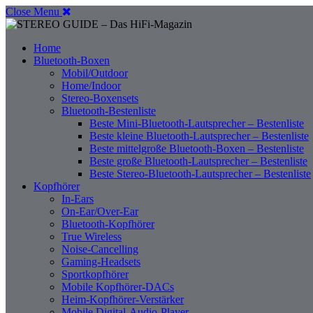
Close Menu
Home
Bluetooth-Boxen
Mobil/Outdoor
Home/Indoor
Stereo-Boxensets
Bluetooth-Bestenliste
Beste Mini-Bluetooth-Lautsprecher – Bestenliste
Beste kleine Bluetooth-Lautsprecher – Bestenliste
Beste mittelgroße Bluetooth-Boxen – Bestenliste
Beste große Bluetooth-Lautsprecher – Bestenliste
Beste Stereo-Bluetooth-Lautsprecher – Bestenliste
Kopfhörer
In-Ears
On-Ear/Over-Ear
Bluetooth-Kopfhörer
True Wireless
Noise-Cancelling
Gaming-Headsets
Sportkopfhörer
Mobile Kopfhörer-DACs
Heim-Kopfhörer-Verstärker
Mobile Digital-Audio-Player