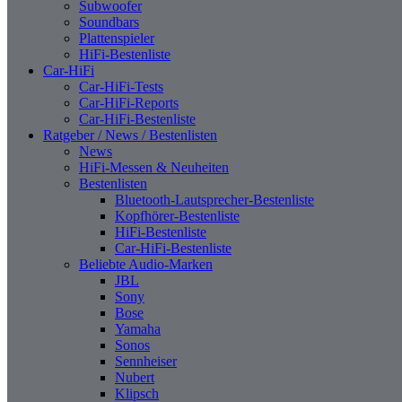
Subwoofer
Soundbars
Plattenspieler
HiFi-Bestenliste
Car-HiFi
Car-HiFi-Tests
Car-HiFi-Reports
Car-HiFi-Bestenliste
Ratgeber / News / Bestenlisten
News
HiFi-Messen & Neuheiten
Bestenlisten
Bluetooth-Lautsprecher-Bestenliste
Kopfhörer-Bestenliste
HiFi-Bestenliste
Car-HiFi-Bestenliste
Beliebte Audio-Marken
JBL
Sony
Bose
Yamaha
Sonos
Sennheiser
Nubert
Klipsch