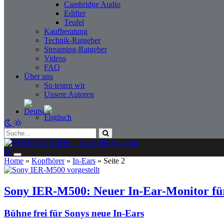
Cambridge Audio
Edifier
Teufel
Kaufberatung
Technik-Ratgeber
Streaming-Ratgeber
Videos
FAQ
Über uns
So testen wir
Unsere Autoren
Home
»
Kopfhörer
»
In-Ears
»
Seite 2
Sony IER-M500: Neuer In-Ear-Monitor für
Bühne frei für Sonys neue In-Ears