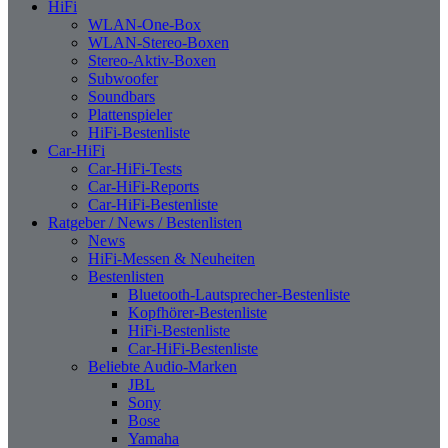
HiFi
WLAN-One-Box
WLAN-Stereo-Boxen
Stereo-Aktiv-Boxen
Subwoofer
Soundbars
Plattenspieler
HiFi-Bestenliste
Car-HiFi
Car-HiFi-Tests
Car-HiFi-Reports
Car-HiFi-Bestenliste
Ratgeber / News / Bestenlisten
News
HiFi-Messen & Neuheiten
Bestenlisten
Bluetooth-Lautsprecher-Bestenliste
Kopfhörer-Bestenliste
HiFi-Bestenliste
Car-HiFi-Bestenliste
Beliebte Audio-Marken
JBL
Sony
Bose
Yamaha