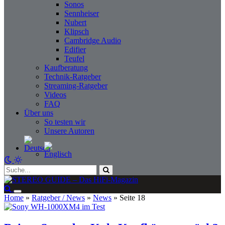
Sonos
Sennheiser
Nubert
Klipsch
Cambridge Audio
Edifier
Teufel
Kaufberatung
Technik-Ratgeber
Streaming-Ratgeber
Videos
FAQ
Über uns
So testen wir
Unsere Autoren
Home
»
Ratgeber / News
»
News
»
Seite 18