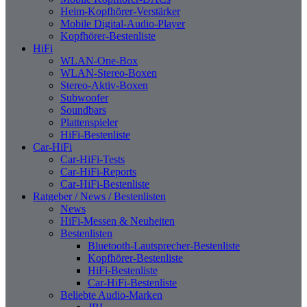
Heim-Kopfhörer-Verstärker
Mobile Digital-Audio-Player
Kopfhörer-Bestenliste
HiFi
WLAN-One-Box
WLAN-Stereo-Boxen
Stereo-Aktiv-Boxen
Subwoofer
Soundbars
Plattenspieler
HiFi-Bestenliste
Car-HiFi
Car-HiFi-Tests
Car-HiFi-Reports
Car-HiFi-Bestenliste
Ratgeber / News / Bestenlisten
News
HiFi-Messen & Neuheiten
Bestenlisten
Bluetooth-Lautsprecher-Bestenliste
Kopfhörer-Bestenliste
HiFi-Bestenliste
Car-HiFi-Bestenliste
Beliebte Audio-Marken