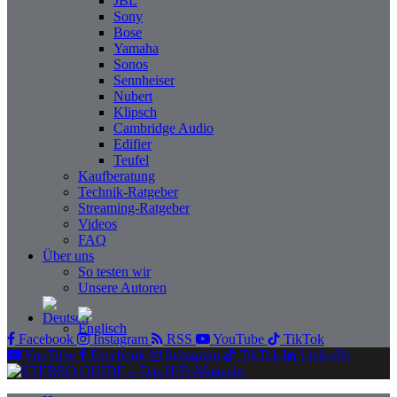
JBL
Sony
Bose
Yamaha
Sonos
Sennheiser
Nubert
Klipsch
Cambridge Audio
Edifier
Teufel
Kaufberatung
Technik-Ratgeber
Streaming-Ratgeber
Videos
FAQ
Über uns
So testen wir
Unsere Autoren
Facebook
Instagram
RSS
YouTube
TikTok
YouTube
Facebook
Instagram
TikTok
LinkedIn